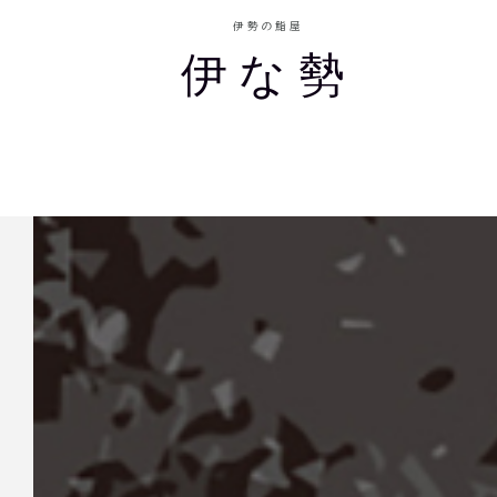
伊勢の鮨屋
伊な勢