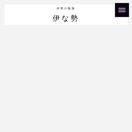
伊勢の鮨屋
伊な勢
ブログ
HOME
|
ブログ
|
template.detail
[%title%]
[%article_date_notime_dot%]
[%lead%]